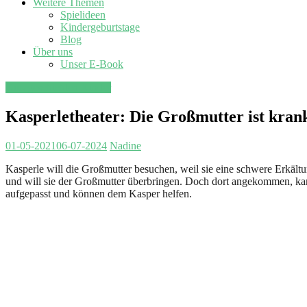
Weitere Themen
Spielideen
Kindergeburtstage
Blog
Über uns
Unser E-Book
Kurzgeschichten Kinder
Kasperletheater: Die Großmutter ist kran
01-05-2021
06-07-2024
Nadine
Kasperle will die Großmutter besuchen, weil sie eine schwere Erkält
und will sie der Großmutter überbringen. Doch dort angekommen, kan
aufgepasst und können dem Kasper helfen.